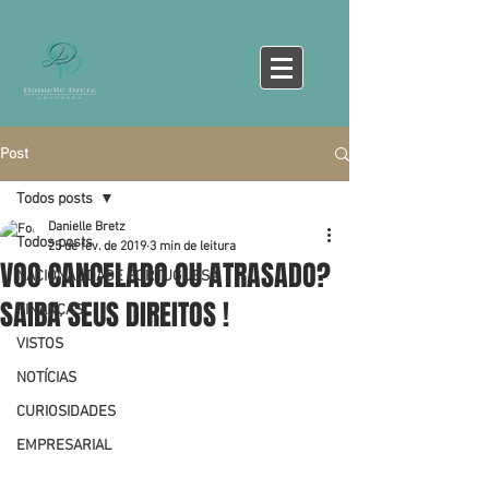
Post
Todos posts
Danielle Bretz
Todos posts
25 de fev. de 2019
3 min de leitura
VOO CANCELADO OU ATRASADO?
NACIONALIDADE PORTUGUESA
SAIBA SEUS DIREITOS !
FINANÇAS
VISTOS
NOTÍCIAS
CURIOSIDADES
EMPRESARIAL