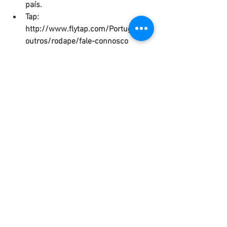
país.  
Tap: 
http://www.flytap.com/Portugal/pt/
outros/rodape/fale-connosco  
Easyjet: 
http://support.easyjet.com/contact
us  
Vueling 
http://www.vueling.com/pt/somos-
a-vueling/contato  
Iberia 
http://www.iberia.com/pt/lojas/  
Ryanair: 
http://www.ryanair.com/pt/questoe
s/contactar-a-assistencia-ao-cliente  
Brussels airlines 
http://www.brusselsairlines.com/e
n-ca/contact-us/Default.aspx 