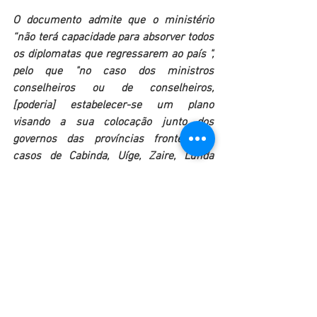
O documento admite que o ministério 
“não terá capacidade para absorver todos 
os diplomatas que regressarem ao país ", 
pelo que "no caso dos ministros 
conselheiros ou de conselheiros, 
[poderia] estabelecer-se um plano 
visando a sua colocação junto dos 
governos das províncias fronteiriças", 
casos de Cabinda, Uíge, Zaire, Lunda 
Norte, Lunda Sul, Moxico, Cunene e 
Cuando Cubango.
Está igualmente prevista a redução de 
pessoal de recrutamento local ao serviço 
das representações diplomáticas, "por 
rescisão de contrato na base das leis 
sobre o trabalho vigentes nos países de 
acreditação".