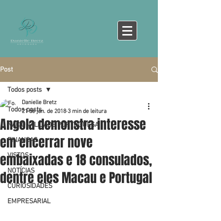
Post
Todos posts
Danielle Bretz
Todos posts
21 de jan. de 2018
3 min de leitura
Angola demonstra interesse
NACIONALIDADE PORTUGUESA
em encerrar nove
FINANÇAS
embaixadas e 18 consulados,
VISTOS
NOTÍCIAS
dentre eles Macau e Portugal
CURIOSIDADES
EMPRESARIAL