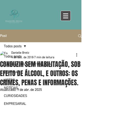
Post
Todos posts
Danielle Bretz
Todos posts
4 de dez. de 2018
7 min de leitura
CONDUZIR SEM HABILITAÇÃO, SOB
NACIONALIDADE PORTUGUESA
EFEITO DE ÁLCOOL, E OUTROS: OS
FINANÇAS
CRIMES, PENAS E INFORMAÇÕES.
VISTOS
NOTÍCIAS
Atualizado:
9 de abr. de 2025
CURIOSIDADES
EMPRESARIAL