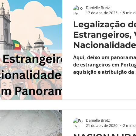
IDADES
EMPRESARIAL
Danielle Bretz
17 de abr. de 2025
5 min d
Legalização d
Estrangeiros, 
Nacionalidade
Um Panorama
Aqui, deixo um panorama 
de estrangeiros em Portug
aquisição e atribuição da
portuguesa.
Danielle Bretz
21 de abr. de 2020
2 min d