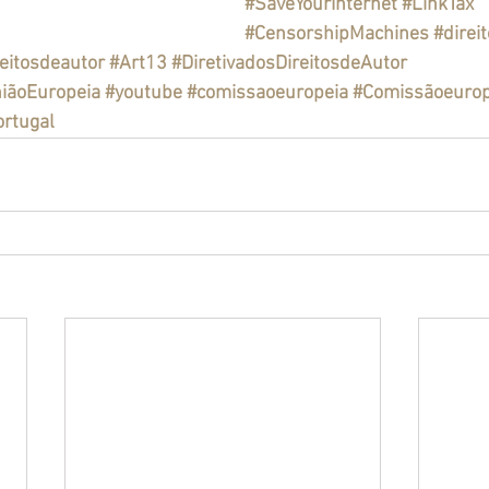
#SaveYourInternet
#LinkTax
#CensorshipMachines
#direi
eitosdeautor
#Art13
#DiretivadosDireitosdeAutor
niãoEuropeia
#youtube
#comissaoeuropeia
#Comissãoeurop
ortugal