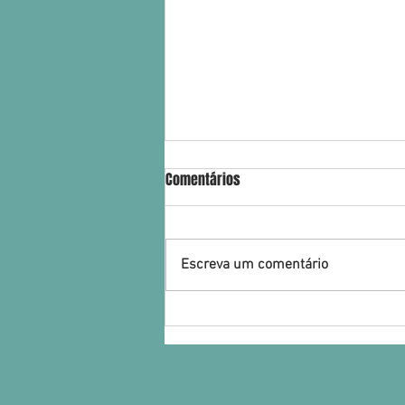
Comentários
Escreva um comentário
Legalização de Estrangeiros,
Vistos e Nacionalidade
Portuguesa: Um Panorama!