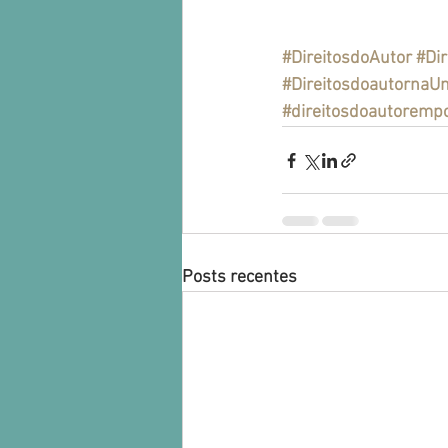
#DireitosdoAutor
#Dir
#DireitosdoautornaU
#direitosdoautoremp
Posts recentes