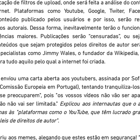
cação de filtros de upload, onde será feita a análise do con
net. Plataformas como Youtube, Google, Twiter, Face
onteúdo publicado pelos usuários e por isso, serão res
os autorais. Dessa forma, inevitavelmente terão o funcion
ncias maiores. Publicações serão “censuradas”, ou seja,
nteúdos que sejam protegidos pelos direitos de autor ser
pecialistas como Jimmy Wales, o fundador da Wikipedia,
ra tudo aquilo pelo qual a internet foi criada.
enviou uma carta aberta aos youtubers, assinada por Sofia
Comissão Europeia em Portugal), tentando tranquiliza-los
se preocuparem", pois "os vossos vídeos não vão ser apa
o não vai ser limitada." 
Explicou aos internautas que o a
 mas às "plataformas como o YouTube, que têm lucrado gra
is de direitos de autor"
.
riu aos memes, alegando que estes estão em segurança! 