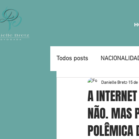
H
Todos posts
NACIONALIDA
CURIOSIDADES
EMPRE
Danielle Bretz
15 de
A INTERNET
NÃO. MAS P
POLÊMICA 