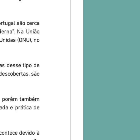
rtugal são cerca 
erna”. Na União 
Unidas (ONU), no 
s desse tipo de 
escobertas, são 
l, porém também 
da e prática de 
ontece devido à 