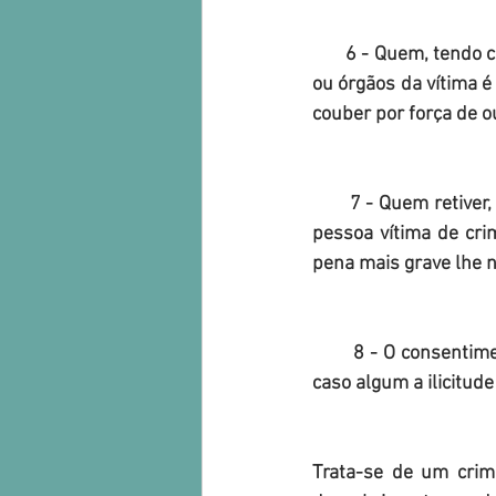
       6 - Quem, tendo conhecimento da prática de crime previsto nos n.ºs 1 e 2, utilizar os serviços 
ou órgãos da vítima é
couber por força de ou
       7 - Quem retiver, ocultar, danificar ou destruir documentos de identificação ou de viagem de 
pessoa vítima de cri
pena mais grave lhe n
       8 - O consentimento da vítima dos crimes previstos nos números anteriores não exclui em 
caso algum a ilicitude 
Trata-se de um crim