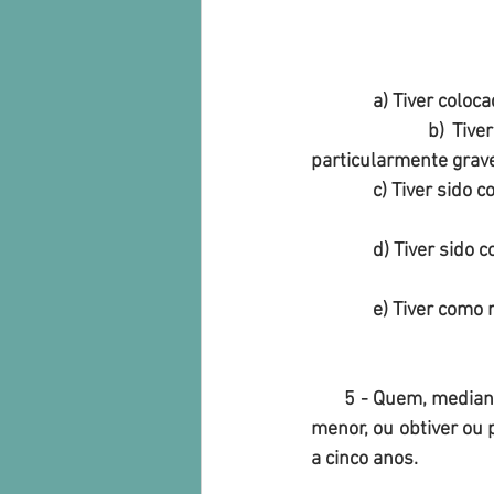
              a) Ti
              b) Tiver sido cometida com especial violência ou tenha causado à vítima danos 
particularmente grav
              c) 
              d) 
              e) Ti
       5 - Quem, mediante pagamento ou outra contrapartida, oferecer, entregar, solicitar ou aceitar 
menor, ou obtiver ou
a cinco anos.