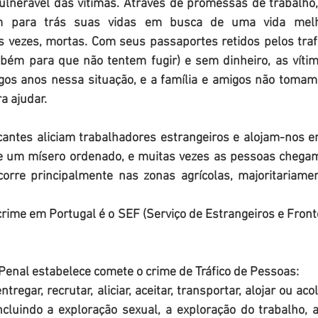
ulnerável das vítimas. Através de promessas de trabalho,
m para trás suas vidas em busca de uma vida melho
 vezes, mortas. Com seus passaportes retidos pelos trafi
bém para que não tentem fugir) e sem dinheiro, as víti
gos anos nessa situação, e a família e amigos não tomam
a ajudar.
icantes aliciam trabalhadores estrangeiros e alojam-nos e
 um mísero ordenado, e muitas vezes as pessoas chegam 
corre principalmente nas zonas agrícolas, majoritariamen
rime em Portugal é o SEF (Serviço de Estrangeiros e Fronteir
 Penal estabelece comete o crime de Tráfico de Pessoas:
ntregar, recrutar, aliciar, aceitar, transportar, alojar ou ac
ncluindo a exploração sexual, a exploração do trabalho, 