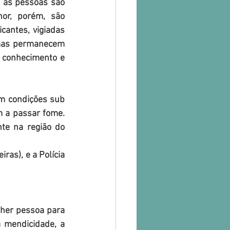
 as pessoas são 
r, porém, são 
cantes, vigiadas 
mas permanecem 
 conhecimento e 
m condições sub 
a passar fome. 
te na região do 
as), e a Polícia 
olher pessoa para 
a mendicidade, a 