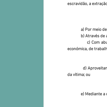
escravidão, a extraçã
              a) P
              b) A
              c) Com abuso de autoridade resultante de uma relação de dependência hierárquica, 
económica, de trabalho
              d) Aproveitando-se de incapacidade psíquica ou de situação de especial vulnerabilidade 
da vítima; ou 
              e)