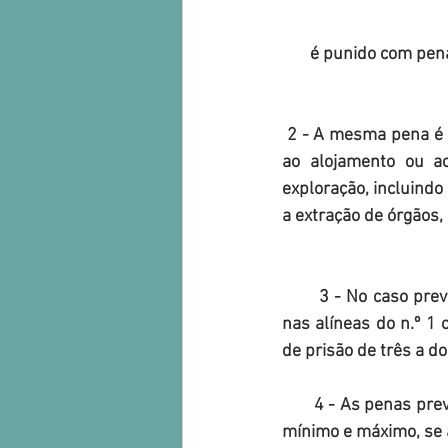
       é punido com 
 2 - A mesma pena é aplicada a quem, por qualquer meio, recrutar, aliciar, transportar, proceder 
ao alojamento ou ac
exploração, incluindo
a extração de órgãos,
       3 - No caso previsto no número anterior, se o agente utilizar qualquer dos meios previstos 
nas alíneas do n.º 1 
de prisão de três a d
       4 - As penas previstas nos números anteriores são agravadas de um terço, nos seus limites 
mínimo e máximo, se a