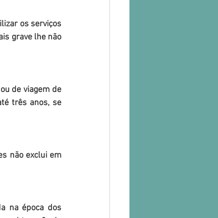
is grave lhe não 
é três anos, se 
da na época dos 