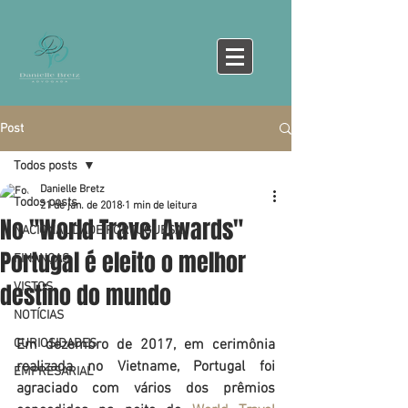
Post
Todos posts
Danielle Bretz
Todos posts
21 de jan. de 2018
1 min de leitura
No "World Travel Awards"
NACIONALIDADE PORTUGUESA
Portugal é eleito o melhor
FINANÇAS
destino do mundo
VISTOS
NOTÍCIAS
CURIOSIDADES
Em dezembro de 2017, em cerimônia 
realizada no Vietname, Portugal foi 
EMPRESARIAL
agraciado com vários dos prêmios 