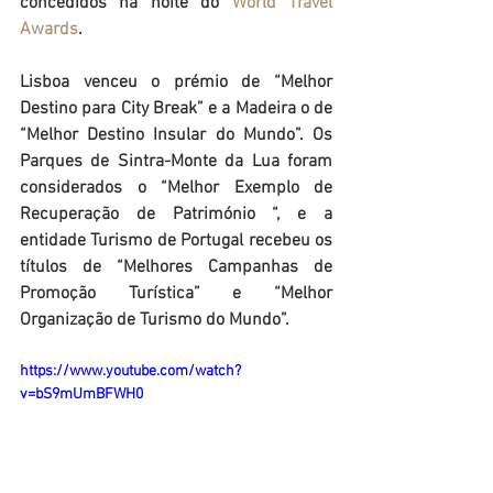
concedidos na noite do 
World Travel 
Awards
. 
Lisboa venceu o prémio de 
“Melhor 
Destino para City Break”
 e a Madeira o de 
“Melhor Destino Insular do Mundo”
. Os 
Parques de Sintra-Monte da Lua foram 
considerados o 
“Melhor Exemplo de 
Recuperação de Património “
, e a 
entidade Turismo de Portugal recebeu os 
títulos de 
“Melhores Campanhas de 
Promoção Turística”
 e 
“Melhor 
Organização de Turismo do Mundo”.
https://www.youtube.com/watch?
v=bS9mUmBFWH0